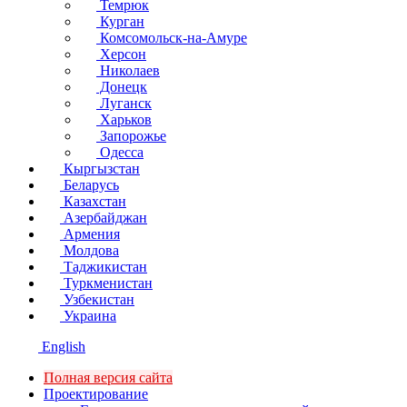
Темрюк
Курган
Комсомольск-на-Амуре
Херсон
Николаев
Донецк
Луганск
Харьков
Запорожье
Одесса
Кыргызстан
Беларусь
Казахстан
Азербайджан
Армения
Молдова
Таджикистан
Туркменистан
Узбекистан
Украина
English
Полная версия сайта
Проектирование