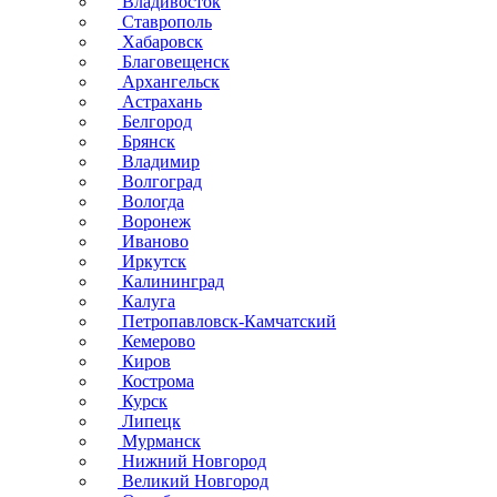
Владивосток
Ставрополь
Хабаровск
Благовещенск
Архангельск
Астрахань
Белгород
Брянск
Владимир
Волгоград
Вологда
Воронеж
Иваново
Иркутск
Калининград
Калуга
Петропавловск-Камчатский
Кемерово
Киров
Кострома
Курск
Липецк
Мурманск
Нижний Новгород
Великий Новгород