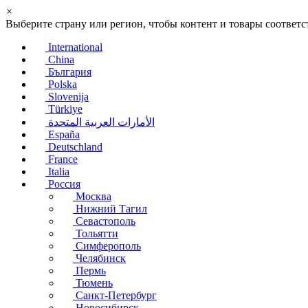
×
Выберите страну или регион, чтобы контент и товары соотве
International
China
България
Polska
Slovenija
Türkiye
الأمارات العربية المتحدة
España
Deutschland
France
Italia
Россия
Москва
Нижний Тагил
Севастополь
Тольятти
Симферополь
Челябинск
Пермь
Тюмень
Санкт-Петербург
Новосибирск