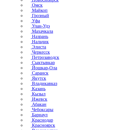
Омск
Майкоп
Грозный
Уфа
Улан-Удэ
Махачкала
Назрань
Нальчик
Элиста
Черкесск
Петрозаводск
Сыктывкар
Йошкар-Ола
Саранск
Якутск
Владикавказ
Казань
Кызыл
Ижевск
Абакан
Чебоксары
Барнаул
Краснодар
Красноярск