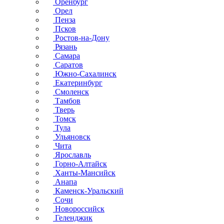
Оренбург
Орел
Пенза
Псков
Ростов-на-Дону
Рязань
Самара
Саратов
Южно-Сахалинск
Екатеринбург
Смоленск
Тамбов
Тверь
Томск
Тула
Ульяновск
Чита
Ярославль
Горно-Алтайск
Ханты-Мансийск
Анапа
Каменск-Уральский
Сочи
Новороссийск
Геленджик