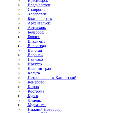
Красноярск
Владивосток
Ставрополь
Хабаровск
Благовещенск
Архангельск
Астрахань
Белгород
Брянск
Владимир
Волгоград
Вологда
Воронеж
Иваново
Иркутск
Калининград
Калуга
Петропавловск-Камчатский
Кемерово
Киров
Кострома
Курск
Липецк
Мурманск
Нижний Новгород