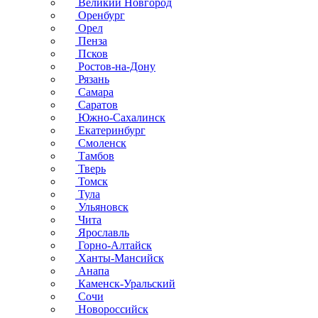
Великий Новгород
Оренбург
Орел
Пенза
Псков
Ростов-на-Дону
Рязань
Самара
Саратов
Южно-Сахалинск
Екатеринбург
Смоленск
Тамбов
Тверь
Томск
Тула
Ульяновск
Чита
Ярославль
Горно-Алтайск
Ханты-Мансийск
Анапа
Каменск-Уральский
Сочи
Новороссийск