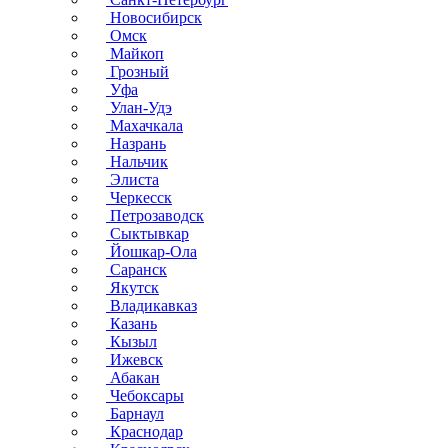
Новосибирск
Омск
Майкоп
Грозный
Уфа
Улан-Удэ
Махачкала
Назрань
Нальчик
Элиста
Черкесск
Петрозаводск
Сыктывкар
Йошкар-Ола
Саранск
Якутск
Владикавказ
Казань
Кызыл
Ижевск
Абакан
Чебоксары
Барнаул
Краснодар