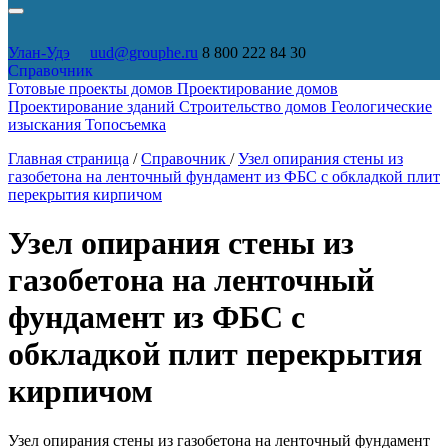
Улан-Удэ
uud@grouphe.ru
8 800 222 84 30
Справочник
Готовые проекты домов
Проектирование домов
Проектирование зданий
Строительство домов
Геологические
изыскания
Топосъемка
Главная страница
/
Справочник
/
Узел опирания стены из
газобетона на ленточный фундамент из ФБС с обкладкой плит
перекрытия кирпичом
Узел опирания стены из
газобетона на ленточный
фундамент из ФБС с
обкладкой плит перекрытия
кирпичом
Узел опирания стены из газобетона на ленточный фундамент