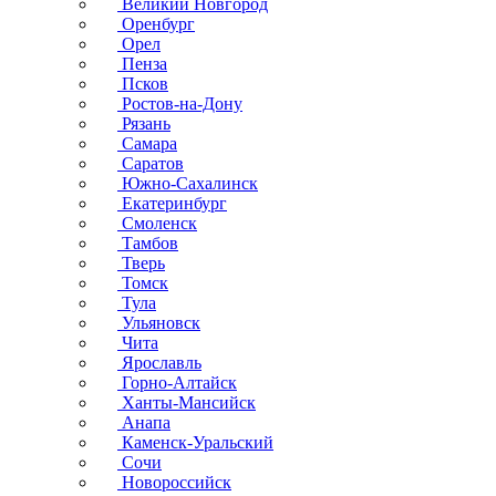
Великий Новгород
Оренбург
Орел
Пенза
Псков
Ростов-на-Дону
Рязань
Самара
Саратов
Южно-Сахалинск
Екатеринбург
Смоленск
Тамбов
Тверь
Томск
Тула
Ульяновск
Чита
Ярославль
Горно-Алтайск
Ханты-Мансийск
Анапа
Каменск-Уральский
Сочи
Новороссийск