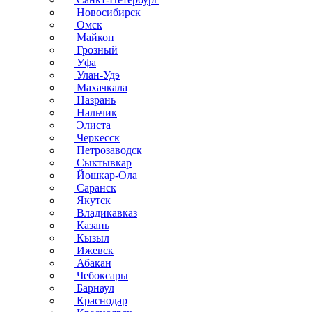
Новосибирск
Омск
Майкоп
Грозный
Уфа
Улан-Удэ
Махачкала
Назрань
Нальчик
Элиста
Черкесск
Петрозаводск
Сыктывкар
Йошкар-Ола
Саранск
Якутск
Владикавказ
Казань
Кызыл
Ижевск
Абакан
Чебоксары
Барнаул
Краснодар