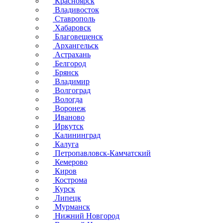
Красноярск
Владивосток
Ставрополь
Хабаровск
Благовещенск
Архангельск
Астрахань
Белгород
Брянск
Владимир
Волгоград
Вологда
Воронеж
Иваново
Иркутск
Калининград
Калуга
Петропавловск-Камчатский
Кемерово
Киров
Кострома
Курск
Липецк
Мурманск
Нижний Новгород