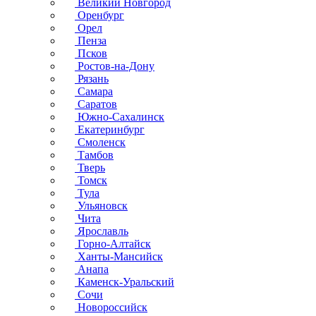
Великий Новгород
Оренбург
Орел
Пенза
Псков
Ростов-на-Дону
Рязань
Самара
Саратов
Южно-Сахалинск
Екатеринбург
Смоленск
Тамбов
Тверь
Томск
Тула
Ульяновск
Чита
Ярославль
Горно-Алтайск
Ханты-Мансийск
Анапа
Каменск-Уральский
Сочи
Новороссийск