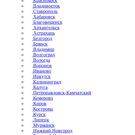
Красноярск
Владивосток
Ставрополь
Хабаровск
Благовещенск
Архангельск
Астрахань
Белгород
Брянск
Владимир
Волгоград
Вологда
Воронеж
Иваново
Иркутск
Калининград
Калуга
Петропавловск-Камчатский
Кемерово
Киров
Кострома
Курск
Липецк
Мурманск
Нижний Новгород