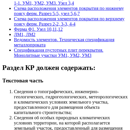
1-1. УМ1, УМ2, УМ3. Узел 3,4
Схема расположения элементов покрытия по нижнему
поясу ферм. Разрез 5-5, узел 5,6,7
Схема расположения элементов покрытия по верхнему
поясу ферм. Разрез 2-2, 3-3, 4-4
Ферма Ф1. Узел 10,11,12
ЛМ1, ЛМ2
Ведомость элементов. Техническая спецификация
металлопроката
Спецификация пустотных плит перекрытия.
Монолитные участки УМ1, УМ2, УМ3
Раздел КР должен содержать:
Текстовая часть
Сведения о топографических, инженерно-
геологических, гидрогеологических, метеорологических
и климатических условиях земельного участка,
предоставленного для размещения объекта
капитального строительства;
Сведения об особых природных климатических
условиях территории, на которой располагается
земельный участок, предоставленный для размещения