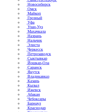
Новосибирск
Омск
Майкоп
Грозный
Уфа
Улан-Удэ
Махачкала
Назрань
Нальчик
Элиста
Черкесск
Петрозаводск
Сыктывкар
Йошкар-Ола
Саранск
Якутск
Владикавказ
Казань
Кызыл
Ижевск
Абакан
Чебоксары
Барнаул
Краснодар