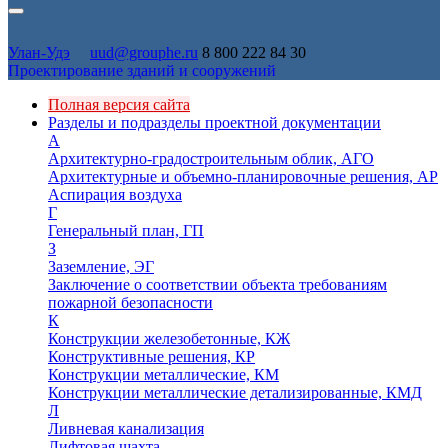
Улан-Удэ
uud@grouphe.ru
8 800 222 84 30
Проектирование зданий и сооружений
Полная версия сайта
Разделы и подразделы проектной документации
А
Архитектурно-градостроительным облик, АГО
Архитектурные и объемно-планировочные решения, АР
Аспирация воздуха
Г
Генеральный план, ГП
З
Заземление, ЭГ
Заключение о соответствии объекта требованиям
пожарной безопасности
К
Конструкции железобетонные, КЖ
Конструктивные решения, КР
Конструкции металлические, КМ
Конструкции металлические детализированные, КМД
Л
Ливневая канализация
Лифтовая шахта