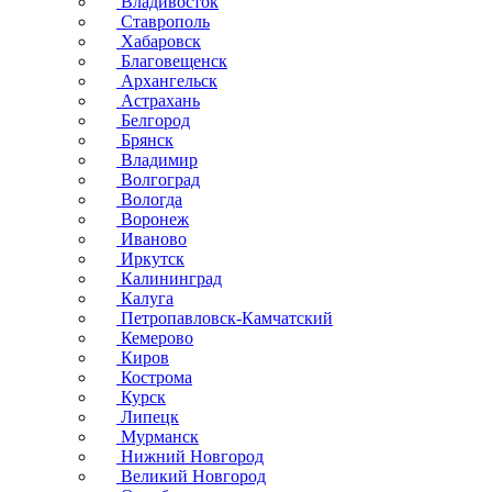
Владивосток
Ставрополь
Хабаровск
Благовещенск
Архангельск
Астрахань
Белгород
Брянск
Владимир
Волгоград
Вологда
Воронеж
Иваново
Иркутск
Калининград
Калуга
Петропавловск-Камчатский
Кемерово
Киров
Кострома
Курск
Липецк
Мурманск
Нижний Новгород
Великий Новгород