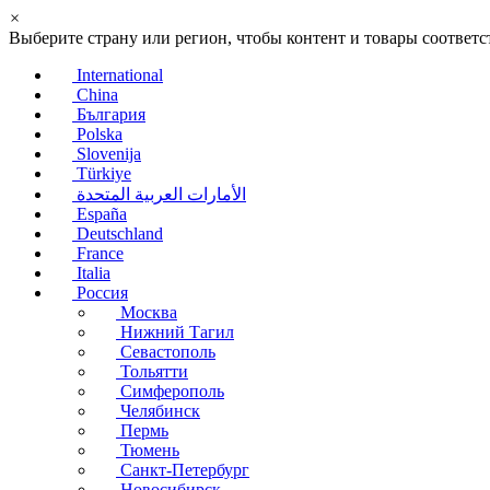
×
Выберите страну или регион, чтобы контент и товары соотве
International
China
България
Polska
Slovenija
Türkiye
الأمارات العربية المتحدة
España
Deutschland
France
Italia
Россия
Москва
Нижний Тагил
Севастополь
Тольятти
Симферополь
Челябинск
Пермь
Тюмень
Санкт-Петербург
Новосибирск