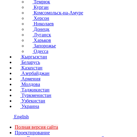
Темрюк
Курган
Комсомольск-на-Амуре
Херсон
Николаев
Донецк
Луганск
Харьков
Запорожье
Одесса
Кыргызстан
Беларусь
Казахстан
Азербайджан
Армения
Молдова
Таджикистан
Туркменистан
Узбекистан
Украина
English
Полная версия сайта
Проектирование