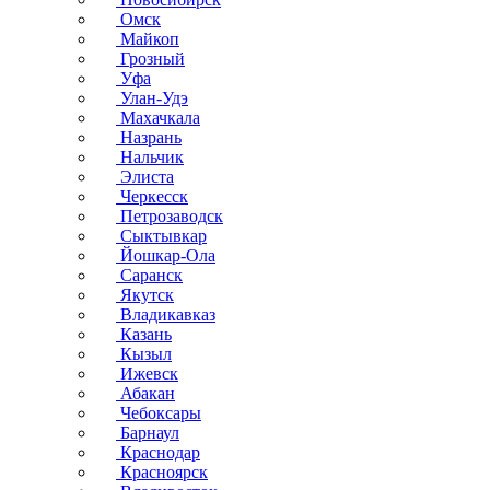
Омск
Майкоп
Грозный
Уфа
Улан-Удэ
Махачкала
Назрань
Нальчик
Элиста
Черкесск
Петрозаводск
Сыктывкар
Йошкар-Ола
Саранск
Якутск
Владикавказ
Казань
Кызыл
Ижевск
Абакан
Чебоксары
Барнаул
Краснодар
Красноярск