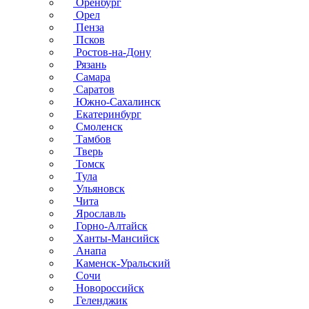
Оренбург
Орел
Пенза
Псков
Ростов-на-Дону
Рязань
Самара
Саратов
Южно-Сахалинск
Екатеринбург
Смоленск
Тамбов
Тверь
Томск
Тула
Ульяновск
Чита
Ярославль
Горно-Алтайск
Ханты-Мансийск
Анапа
Каменск-Уральский
Сочи
Новороссийск
Геленджик